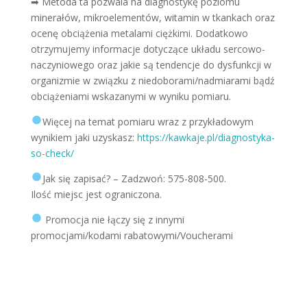
➡
Metoda ta pozwala na diagnostykę poziomu
minerałów, mikroelementów, witamin w tkankach oraz
ocenę obciążenia metalami ciężkimi. Dodatkowo
otrzymujemy informacje dotyczące układu sercowo-
naczyniowego oraz jakie są tendencje do dysfunkcji w
organizmie w związku z niedoborami/nadmiarami bądź
obciążeniami wskazanymi w wyniku pomiaru.
Więcej na temat pomiaru wraz z przykładowym
wynikiem jaki uzyskasz:
https://kawkaje.pl/diagnostyka-
so-check/
Jak się zapisać? – Zadzwoń: 575-808-500
.
Ilość miejsc jest ograniczona.
Promocja nie łączy się z innymi
promocjami/kodami rabatowymi/Voucherami