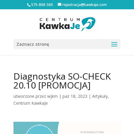
575-808-500
rejestracja@kawkaje.com
Zaznacz stronę
Diagnostyka SO-CHECK
20.10 [PROMOCJA]
utworzone przez
wjkm
|
paź 18, 2023
|
Artykuły
,
Centrum KawkaJe