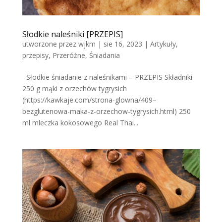
Słodkie naleśniki [PRZEPIS]
utworzone przez
wjkm
|
sie 16, 2023
|
Artykuły
,
przepisy
,
Przeróżne
,
Śniadania
Słodkie śniadanie z naleśnikami – PRZEPIS Składniki:
250 g mąki z orzechów tygrysich
(https://kawkaje.com/strona-glowna/409–
bezglutenowa-maka-z-orzechow-tygrysich.html) 250
ml mleczka kokosowego Real Thai...