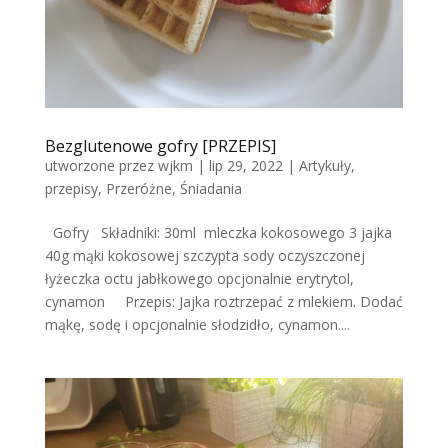
Bezglutenowe gofry [PRZEPIS]
utworzone przez
wjkm
|
lip 29, 2022
|
Artykuły
,
przepisy
,
Przeróżne
,
Śniadania
Gofry Składniki: 30ml mleczka kokosowego 3 jajka
40g mąki kokosowej szczypta sody oczyszczonej
łyżeczka octu jabłkowego opcjonalnie erytrytol,
cynamon Przepis: Jajka roztrzepać z mlekiem. Dodać
mąkę, sodę i opcjonalnie słodzidło, cynamon....