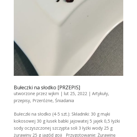
Bułeczki na słodko [PRZEPIS]
utworzone przez
wjkm
|
lut 25, 2022
|
Artykuły
,
przepisy
,
Przeróżne
,
Śniadania
Bułeczki na słodko (4-5 szt.): Składniki: 30 g mąki
kokosowej 30 g łusek babki jajowatej 5 jajek 0,5 łyżki
sody oczyszczonej szczypta soli 3 łyżki wody 25 g
żurawiny 25 g jagód goji Przygotowanie: Żurawinę