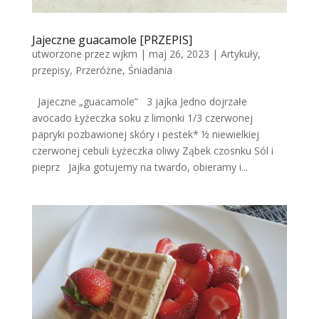
Jajeczne guacamole [PRZEPIS]
utworzone przez
wjkm
|
maj 26, 2023
|
Artykuły
,
przepisy
,
Przeróżne
,
Śniadania
Jajeczne „guacamole” 3 jajka Jedno dojrzałe
avocado Łyżeczka soku z limonki 1/3 czerwonej
papryki pozbawionej skóry i pestek* ½ niewielkiej
czerwonej cebuli Łyżeczka oliwy Ząbek czosnku Sól i
pieprz Jajka gotujemy na twardo, obieramy i...