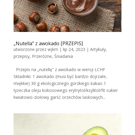
„Nutella” z awokado [PRZEPIS]
utworzone przez
wjkm
|
lip 24, 2023
|
Artykuły
,
przepisy
,
Przeróżne
,
Śniadania
Przepis na „nutellę” z awokado w wersji LCHF
Składniki: 1 awokado (musi być bardzo dojrzałe,
miękkie) 30 g ekologicznego gorzkiego kakao 1
łyżeczka oleju kokosowego erytrytol/ksylitol/fit cukier
kwiatowo-ziołowy garść orzechów laskowych...