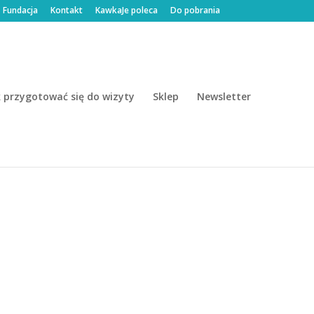
Fundacja
Kontakt
KawkaJe poleca
Do pobrania
k przygotować się do wizyty
Sklep
Newsletter