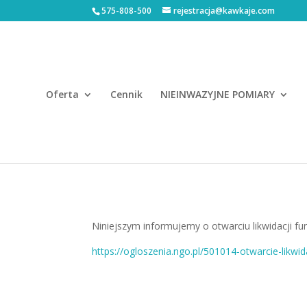
575-808-500
rejestracja@kawkaje.com
Oferta
Cennik
NIEINWAZYJNE POMIARY
Niniejszym informujemy o otwarciu likwidacji fun
https://ogloszenia.ngo.pl/501014-otwarcie-likwi