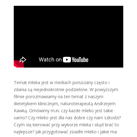
Temat mleka jest w mediach poruszany często i
zdania są niejednokrotnie podzielone. W powyższym
filmie porozmawiamy na ten temat z naszym
dietetykiem klinicznym, naturoterapeutą Andrzejem
Kawką. Omówimy m.in. czy każde mleko jest takie
samo? Czy mleko jest dla nas dobre czy nam szkodzi?
Czym się kierować przy wyborze mleka i skąd brać to
najlepsze? Jak przygotować zsiadłe mleko i jakie ma