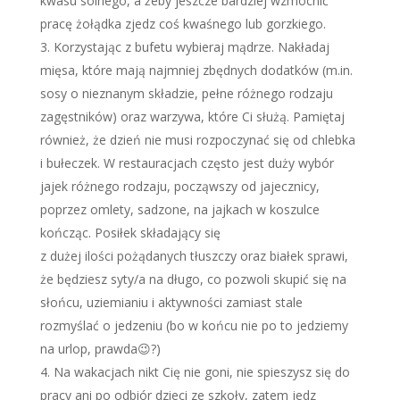
kwasu solnego, a żeby jeszcze bardziej wzmocnić
pracę żołądka zjedz coś kwaśnego lub gorzkiego.
Korzystając z bufetu wybieraj mądrze. Nakładaj
mięsa, które mają najmniej zbędnych dodatków (m.in.
sosy o nieznanym składzie, pełne różnego rodzaju
zagęstników) oraz warzywa, które Ci służą. Pamiętaj
również, że dzień nie musi rozpoczynać się od chlebka
i bułeczek. W restauracjach często jest duży wybór
jajek różnego rodzaju, począwszy od jajecznicy,
poprzez omlety, sadzone, na jajkach w koszulce
kończąc. Posiłek składający się
z dużej ilości pożądanych tłuszczy oraz białek sprawi,
że będziesz syty/a na długo, co pozwoli skupić się na
słońcu, uziemianiu i aktywności zamiast stale
rozmyślać o jedzeniu (bo w końcu nie po to jedziemy
na urlop, prawda😉?)
Na wakacjach nikt Cię nie goni, nie spieszysz się do
pracy ani po odbiór dzieci ze szkoły, zatem jedz