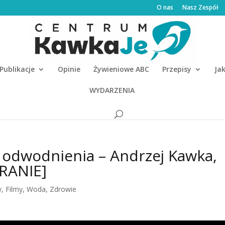
O nas
Nasz Zespół
Publikacje
Opinie
Żywieniowe ABC
Przepisy
Ja
WYDARZENIA
odwodnienia – Andrzej Kawka,
RANIE]
y
,
Filmy
,
Woda
,
Zdrowie