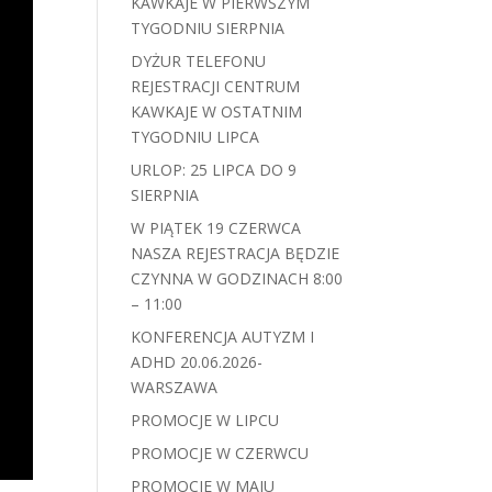
KAWKAJE W PIERWSZYM
TYGODNIU SIERPNIA
DYŻUR TELEFONU
REJESTRACJI CENTRUM
KAWKAJE W OSTATNIM
TYGODNIU LIPCA
URLOP: 25 LIPCA DO 9
SIERPNIA
W PIĄTEK 19 CZERWCA
NASZA REJESTRACJA BĘDZIE
CZYNNA W GODZINACH 8:00
– 11:00
KONFERENCJA AUTYZM I
ADHD 20.06.2026-
WARSZAWA
PROMOCJE W LIPCU
PROMOCJE W CZERWCU
PROMOCJE W MAJU