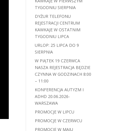
KAWKAJE W PIERWSZYM
TYGODNIU SIERPNIA
DYŻUR TELEFONU
REJESTRACJI CENTRUM
KAWKAJE W OSTATNIM
TYGODNIU LIPCA
URLOP: 25 LIPCA DO 9
SIERPNIA
W PIĄTEK 19 CZERWCA
NASZA REJESTRACJA BĘDZIE
CZYNNA W GODZINACH 8:00
– 11:00
KONFERENCJA AUTYZM I
ADHD 20.06.2026-
WARSZAWA
PROMOCJE W LIPCU
PROMOCJE W CZERWCU
PROMOCJE W MAJU