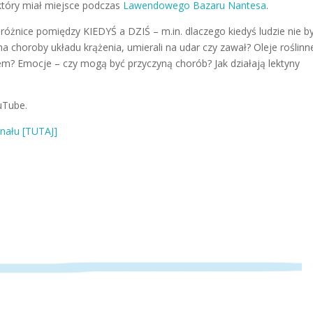
który miał miejsce podczas
Lawendowego Bazaru Nantesa
.
różnice pomiędzy KIEDYŚ a DZIŚ – m.in. dlaczego kiedyś ludzie nie by
na choroby układu krążenia, umierali na udar czy zawał? Oleje roślinn
łem? Emocje – czy mogą być przyczyną chorób? Jak działają lektyny
uTube.
nału [TUTAJ]