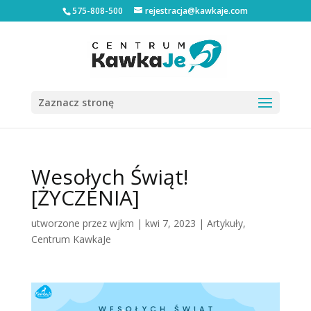
575-808-500
rejestracja@kawkaje.com
Zaznacz stronę
Wesołych Świąt!
[ŻYCZENIA]
utworzone przez
wjkm
|
kwi 7, 2023
|
Artykuły
,
Centrum KawkaJe