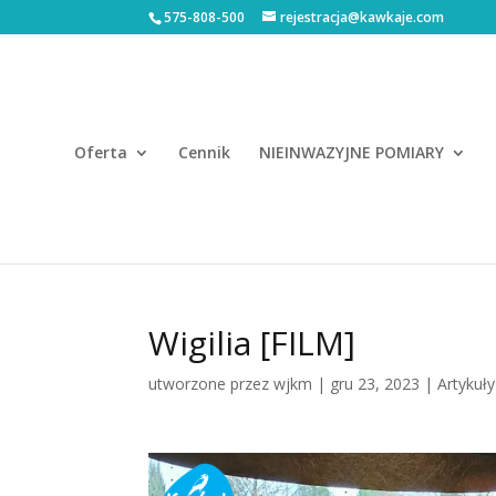
575-808-500
rejestracja@kawkaje.com
Oferta
Cennik
NIEINWAZYJNE POMIARY
Wigilia [FILM]
utworzone przez
wjkm
|
gru 23, 2023
|
Artykuły