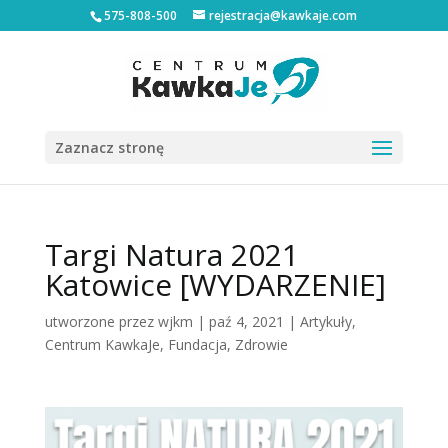
575-808-500
rejestracja@kawkaje.com
Zaznacz stronę
Targi Natura 2021
Katowice [WYDARZENIE]
utworzone przez
wjkm
|
paź 4, 2021
|
Artykuły
,
Centrum KawkaJe
,
Fundacja
,
Zdrowie