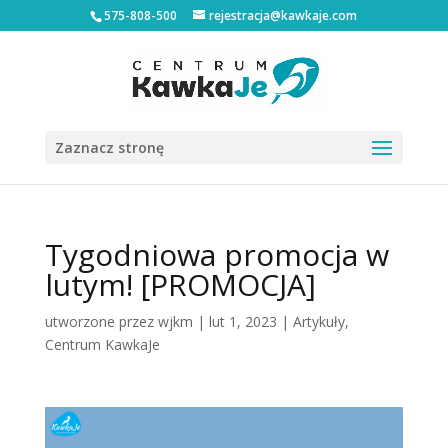
575-808-500
rejestracja@kawkaje.com
Zaznacz stronę
Tygodniowa promocja w
lutym! [PROMOCJA]
utworzone przez
wjkm
|
lut 1, 2023
|
Artykuły
,
Centrum KawkaJe