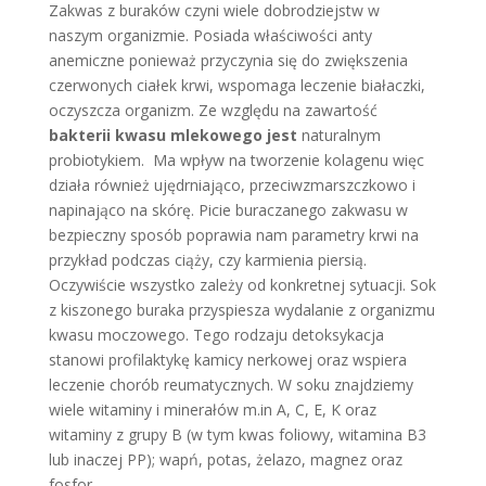
Zakwas z buraków czyni wiele dobrodziejstw w
naszym organizmie. Posiada właściwości anty
anemiczne ponieważ przyczynia się do zwiększenia
czerwonych ciałek krwi, wspomaga leczenie białaczki,
oczyszcza organizm. Ze względu na zawartość
bakterii kwasu mlekowego jest
naturalnym
probiotykiem. Ma wpływ na tworzenie kolagenu więc
działa również ujędrniająco, przeciwzmarszczkowo i
napinająco na skórę. Picie buraczanego zakwasu w
bezpieczny sposób poprawia nam parametry krwi na
przykład podczas ciąży, czy karmienia piersią.
Oczywiście wszystko zależy od konkretnej sytuacji. Sok
z kiszonego buraka przyspiesza wydalanie z organizmu
kwasu moczowego. Tego rodzaju detoksykacja
stanowi profilaktykę kamicy nerkowej oraz wspiera
leczenie chorób reumatycznych. W soku znajdziemy
wiele witaminy i minerałów m.in A, C, E, K oraz
witaminy z grupy B (w tym kwas foliowy, witamina B3
lub inaczej PP); wapń, potas, żelazo, magnez oraz
fosfor