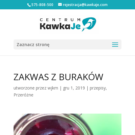
575-808-500
rejestracja@kawkaje.com
Zaznacz stronę
ZAKWAS Z BURAKÓW
utworzone przez
wjkm
|
gru 1, 2019
|
przepisy
,
Przeróżne