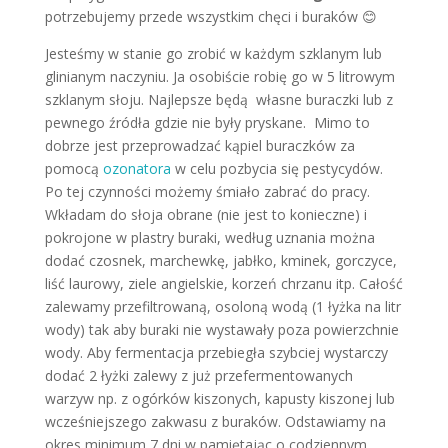
potrzebujemy przede wszystkim chęci i buraków 😊
Jesteśmy w stanie go zrobić w każdym szklanym lub
glinianym naczyniu. Ja osobiście robię go w 5 litrowym
szklanym słoju. Najlepsze będą własne buraczki lub z
pewnego źródła gdzie nie były pryskane. Mimo to
dobrze jest przeprowadzać kąpiel buraczków za
pomocą
ozonatora
w celu pozbycia się pestycydów.
Po tej czynności możemy śmiało zabrać do pracy.
Wkładam do słoja obrane (nie jest to konieczne) i
pokrojone w plastry buraki, według uznania można
dodać czosnek, marchewkę, jabłko, kminek, gorczyce,
liść laurowy, ziele angielskie, korzeń chrzanu itp. Całość
zalewamy przefiltrowaną, osoloną wodą (1 łyżka na litr
wody) tak aby buraki nie wystawały poza powierzchnie
wody. Aby fermentacja przebiegła szybciej wystarczy
dodać 2 łyżki zalewy z już przefermentowanych
warzyw np. z ogórków kiszonych, kapusty kiszonej lub
wcześniejszego zakwasu z buraków. Odstawiamy na
okres minimum 7 dni w pamiętając o codziennym