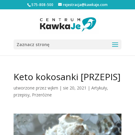
575-808-500
rejestracja@kawkaje.com
Zaznacz stronę
Keto kokosanki [PRZEPIS]
utworzone przez
wjkm
|
sie 20, 2021
|
Artykuły
,
przepisy
,
Przeróżne