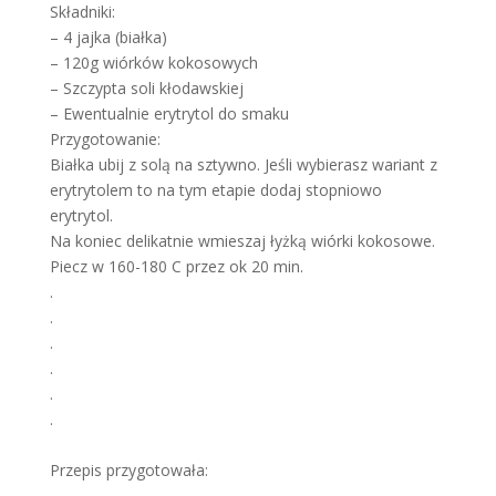
Składniki:
–
4 jajka (białka)
–
120g wiórków kokosowych
–
Szczypta soli kłodawskiej
–
Ewentualnie erytrytol do smaku
Przygotowanie:
Białka ubij z solą na sztywno. Jeśli wybierasz wariant z
erytrytolem to na tym etapie dodaj stopniowo
erytrytol.
Na koniec delikatnie wmieszaj łyżką wiórki kokosowe.
Piecz w 160-180 C przez ok 20 min.
.
.
.
.
.
.
Przepis przygotowała: